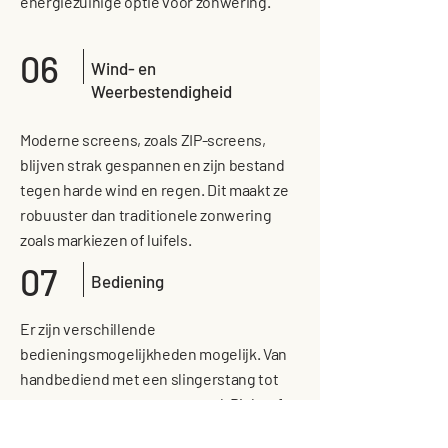
energiezuinige optie voor zonwering.
06
Wind- en
Weerbestendigheid
Moderne screens, zoals ZIP-screens,
blijven strak gespannen en zijn bestand
tegen harde wind en regen. Dit maakt ze
robuuster dan traditionele zonwering
zoals markiezen of luifels.
07
Bediening
Er zijn verschillende
bedieningsmogelijkheden mogelijk. Van
handbediend met een slingerstang tot
screens met een zonnepaneel. Dit heeft
als voordeel dat niet naar binnen geboord